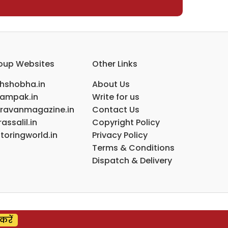
oup Websites
Other Links
ihshobha.in
About Us
ampak.in
Write for us
ravanmagazine.in
Contact Us
assalil.in
Copyright Policy
toringworld.in
Privacy Policy
Terms & Conditions
Dispatch & Delivery
करें