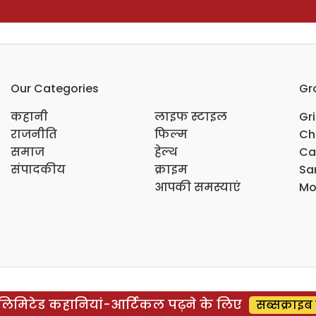
Our Categories
Gr
कहानी
लाइफ स्टाइल
Gr
राजनीति
फिल्म
Ch
समाज
हेल्थ
Ca
संपादकीय
क्राइम
Sar
आपकी समस्याएं
Mo
िमिटेड कहानियां-आर्टिकल पढ़ने के लिए
सब्सक्राइब 