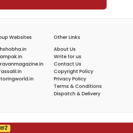
oup Websites
Other Links
ihshobha.in
About Us
ampak.in
Write for us
ravanmagazine.in
Contact Us
assalil.in
Copyright Policy
toringworld.in
Privacy Policy
Terms & Conditions
Dispatch & Delivery
करें