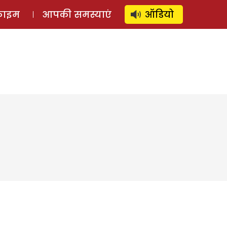
⚲
स्टोरी
लॉग इन
SUBSCRIBE
्राइम
आपकी समस्याएं
ऑडियो