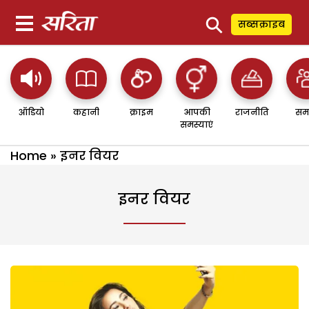
⚲
सब्सक्राइब
ऑडियो
कहानी
क्राइम
आपकी
राजनीति
सम
समस्याएं
Home
»
इनर वियर
इनर वियर