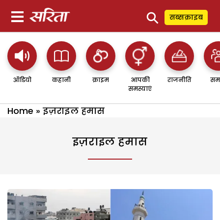
⚲
सब्सक्राइब
ऑडियो
कहानी
क्राइम
आपकी
राजनीति
सम
समस्याएं
Home
»
इज़राइल हमास
इज़राइल हमास