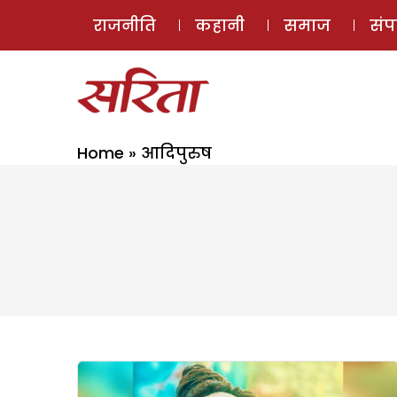
राजनीति
कहानी
समाज
सं
Home
»
आदिपुरुष