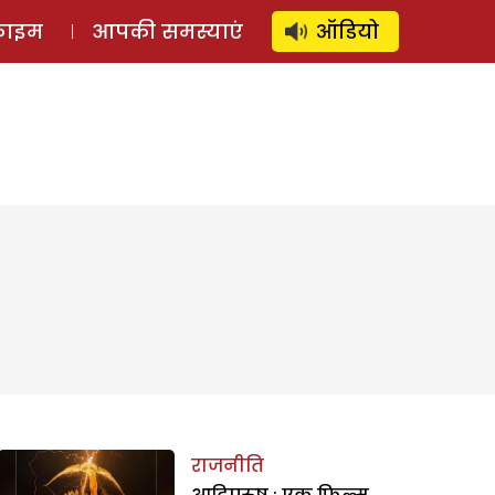
⚲
स्टोरी
लॉग इन
SUBSCRIBE
्राइम
आपकी समस्याएं
ऑडियो
राजनीति