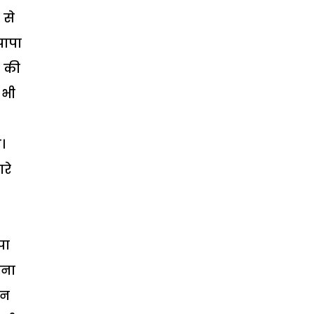
 से
पापा
ा की
 भी
।
रे
पा
हना
ान