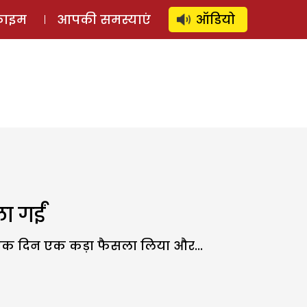
⚲
स्टोरी
लॉग इन
SUBSCRIBE
्राइम
आपकी समस्याएं
ऑडियो
ला गईं
े एक दिन एक कड़ा फैसला लिया और...