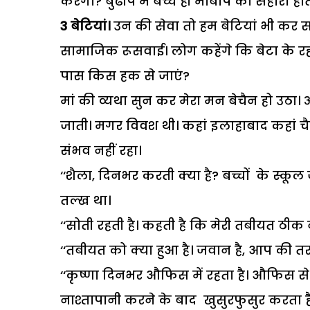
करेगा? बुढापे में बच्चे ही मांबाप का सहारा होते
3 बेटियां।
उन की सेवा तो हम बेटियां भी कर स
सामाजिक रूसवाई। लोग कहेंगे कि बेटा के रहते 
पास किस हक से जाएं?
मां की व्यथा सुन कर मेरा मन बेचैन हो उठा।
जाती। मगर विवश थी। कहां इलाहाबाद कहां चै
संभव नहीं रहा।
‘‘शैला, दिनभर करती क्या है? बच्चों के स्कूल
तल्ख था।
‘‘सोती रहती है। कहती है कि मेरी तबीयत ठीक न
‘‘तबीयत को क्या हुआ है। जवान है, आप की तरह 
‘‘कृष्णा दिनभर औफिस में रहता है। औफिस से आ
नाश्तापानी करने के बाद खुसुरफुसुर करता है। 