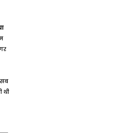
या
ाम
ुगर
ा सब
ी थी