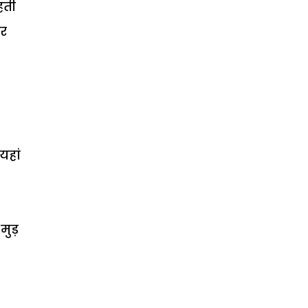
हती
कर
यहां
 मुड़