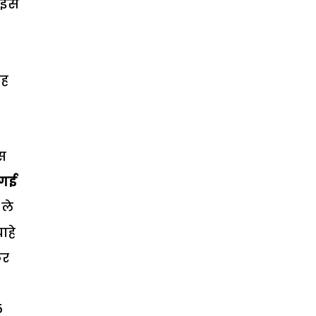
, इस
यह
स
 गई
 ले
ाहे
कर
5