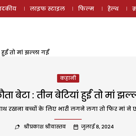
ई-मैगज़ीन
ऑडियो 
पादकीय
लाइफ स्टाइल
फिल्म
हेल्थ
क
हुईं तो मां झल्ला गईं
कहानी
ा बेटा : तीन बेटियां हुईं तो मां झल्
 साथ रखना बच्चों के लिए भारी लगने लगा तो फिर मां न
श्रीप्रकाश श्रीवास्तव
जुलाई 8, 2024