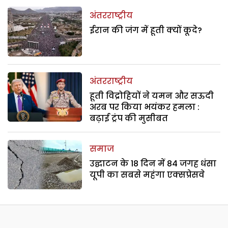
अंतरराष्ट्रीय
ईरान की जंग में हूती क्यों कूदे?
अंतरराष्ट्रीय
हूती विद्रोहियों ने यमन और सऊदी
अरब पर किया भयंकर हमला :
बढ़ाई ट्रंप की मुसीबत
समाज
उद्घाटन के 18 दिन में 84 जगह धंसा
यूपी का सबसे महंगा एक्सप्रेसवे