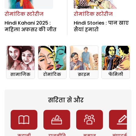
रोमांटिक स्टोरीज
रोमांटिक स्टोरीज
Hindi Kahani 2025 :
Hindi Stories : पान खाए
महिला अफसर की जीत
सैयां हमारो
सामाजिक
रोमांटिक
क्राइम
फॅमिली
सरिता से और
कहानी
राजनीति
समाज
संपादकीय