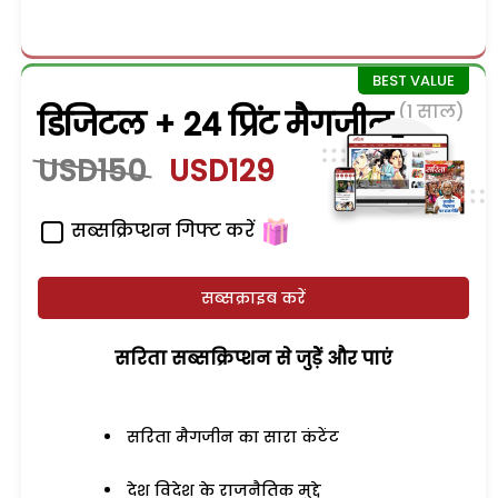
(1 साल)
डिजिटल + 24 प्रिंट मैगजीन
USD150
USD129
सब्सक्रिप्शन गिफ्ट करें
सब्सक्राइब करें
सरिता सब्सक्रिप्शन से जुड़ेें और पाएं
सरिता मैगजीन का सारा कंटेंट
देश विदेश के राजनैतिक मुद्दे