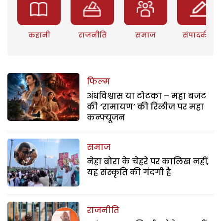
कहानी
राजनीति
समाज
संपादकीय
फिल्म
अंधविश्वास या टोटका – महा बजट
की ‘रामायण’ की रिलीज पर महा
कन्फ्यूजन
समाज
नेहा बोरा के चेहरे पर कालिख नहीं,
यह संस्कृति की गंदगी है
राजनीति