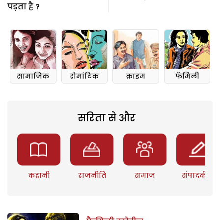
पड़ता है ?
सामाजिक
रोमांटिक
क्राइम
फॅमिली
सरिता से और
कहानी
राजनीति
समाज
संपादकीय