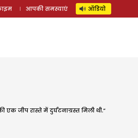
⚲
स्टोरी
लॉग इन
SUBSCRIBE
्राइम
आपकी समस्याएं
ऑडियो
 जीप रास्ते में दुर्घटनाग्रस्त मिली थी.”