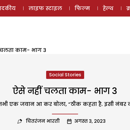
ई-मैगज़ीन
ऑडियो 
पादकीय
लाइफ स्टाइल
फिल्म
हेल्थ
क
ं चलता काम- भाग 3
Social Stories
ऐसे नहीं चलता काम- भाग 3
भी एक जवान आ कर बोला, “ठीक कहता है. इसी नंबर की एक
चितरंजन भारती
अगस्त 3, 2023