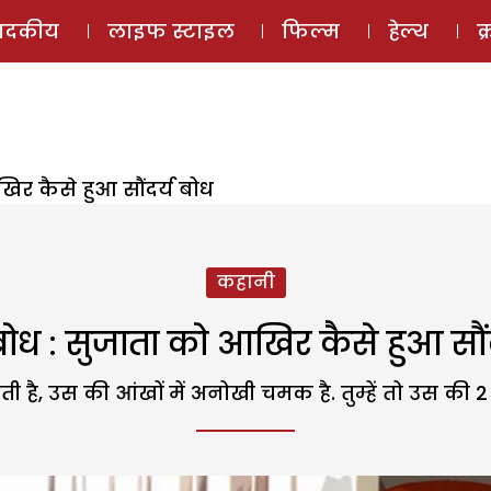
ई-मैगज़ीन
ऑडियो 
पादकीय
लाइफ स्टाइल
फिल्म
हेल्थ
क
खिर कैसे हुआ सौंदर्य बोध
कहानी
 बोध : सुजाता को आखिर कैसे हुआ सौं
ती है, उस की आंखों में अनोखी चमक है. तुम्हें तो उस की 2