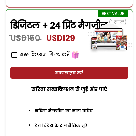
(1 साल)
डिजिटल + 24 प्रिंट मैगजीन
USD150
USD129
सब्सक्रिप्शन गिफ्ट करें
सब्सक्राइब करें
सरिता सब्सक्रिप्शन से जुड़ेें और पाएं
सरिता मैगजीन का सारा कंटेंट
देश विदेश के राजनैतिक मुद्दे