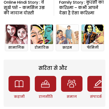
Online Hindi Story : वे
Family Story : कुरसी का
सूखे पत्ते – कमसिन उम्र
करिश्मा – कभी आपने
की नादान दोस्ती
देखा है ऐसा करिश्मा
सामाजिक
रोमांटिक
क्राइम
फॅमिली
सरिता से और
कहानी
राजनीति
समाज
संपादकीय