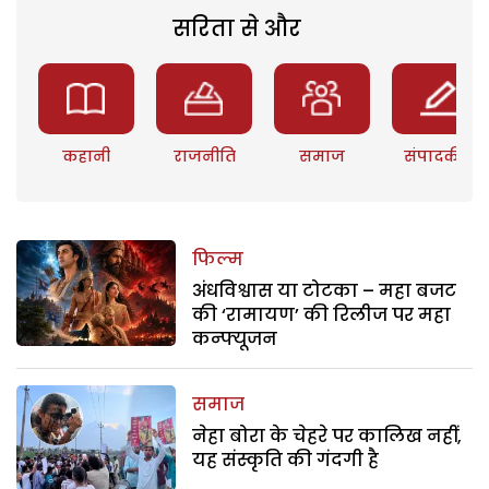
सरिता से और
कहानी
राजनीति
समाज
संपादकीय
फिल्म
अंधविश्वास या टोटका – महा बजट
की ‘रामायण’ की रिलीज पर महा
कन्फ्यूजन
समाज
नेहा बोरा के चेहरे पर कालिख नहीं,
यह संस्कृति की गंदगी है