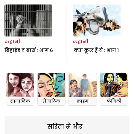
कहानी
कहानी
बिहाइंड द बार्स : भाग 6
क्या कूल हैं ये : भाग 1
सामाजिक
रोमांटिक
क्राइम
फॅमिली
सरिता से और