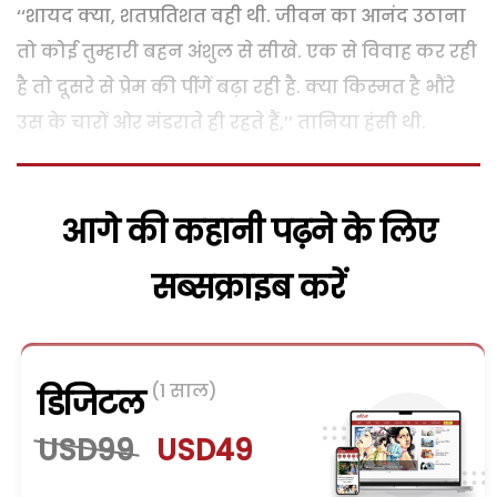
‘‘शायद क्या, शतप्रतिशत वही थी. जीवन का आनंद उठाना
तो कोई तुम्हारी बहन अंशुल से सीखे. एक से विवाह कर रही
है तो दूसरे से प्रेम की पींगें बढ़ा रही है. क्या किस्मत है भौंरे
उस के चारों ओर मंडराते ही रहते हैं,’’ तानिया हंसी थी.
आगे की कहानी पढ़ने के लिए
सब्सक्राइब करें
(1 साल)
डिजिटल
USD99
USD49