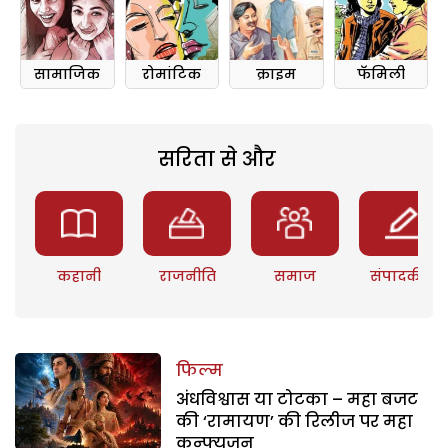
सामाजिक
रोमांटिक
क्राइम
फॅमिली
सरिता से और
कहानी
राजनीति
समाज
संपादकीय
फिल्म
अंधविश्वास या टोटका – महा बजट
की ‘रामायण’ की रिलीज पर महा
कन्फ्यूजन