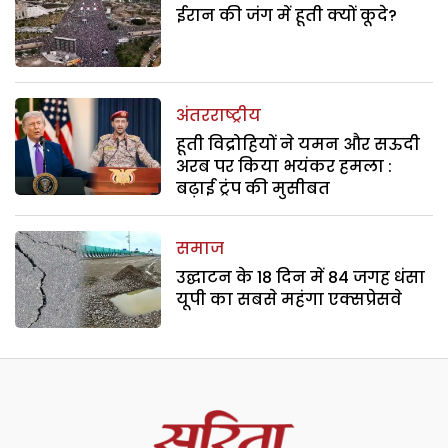
ईरान की जंग में हूती क्यों कूदे?
अंतरराष्ट्रीय
हूती विद्रोहियों ने यमन और सऊदी
अरब पर किया भयंकर हमला :
बढ़ाई ट्रंप की मुसीबत
समाज
उद्घाटन के 18 दिन में 84 जगह धंसा
यूपी का सबसे महंगा एक्सप्रेसवे