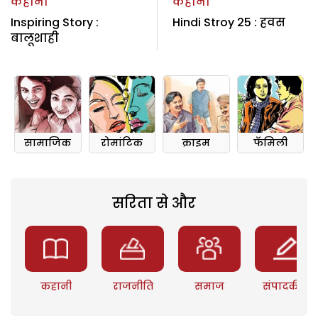
कहानी
कहानी
Inspiring Story :
Hindi Stroy 25 : हवस
बालूशाही
सामाजिक
रोमांटिक
क्राइम
फॅमिली
सरिता से और
कहानी
राजनीति
समाज
संपादकीय