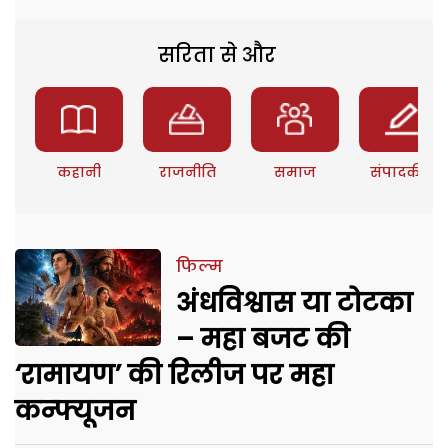
सरिता से और
कहानी
राजनीति
समाज
संपादकीय
फिल्म
अंधविश्वास या टोटका
– महा बजट की
‘रामायण’ की रिलीज पर महा
कन्फ्यूजन