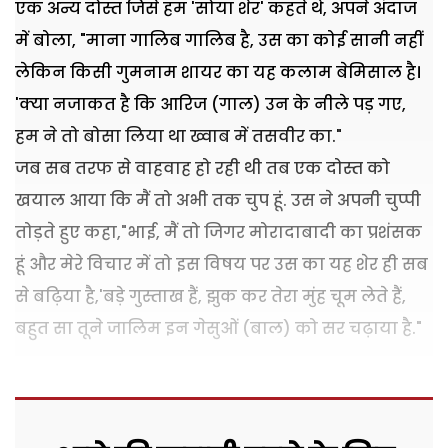
एक अन्य दोस्त जिसे हम 'सोया शेर' कहते थे, अपने अंदाज
में बोला, "माना गालिब गालिब है, उस का कोई सानी नहीं
लेकिन किसी गुमनाम शायर का यह कलाम बेमिसाल है।
'क्या नजाकत है कि आरिज (गाल) उन के नीले पड़ गए,
हम ने तो बोसा लिया था ख्वाब में तसवीर का."
जब सब तरफ से वाहवाह हो रही थी तब एक दोस्त को
खयाल आया कि मैं तो अभी तक चुप हूं. उस ने अपनी चुप्पी
तोड़ते हुए कहा,"भाई, मैं तो जिगर मोरादाबादी का प्रशंसक
हूं और मेरे विचार में तो इस विषय पर उस का यह शेर ही सब
से बढ़िया है,'बड़े गुस्ताख हैं, झुक कर तेरा मुंह चूम लेते हैं,
बहुत सा तूने जालिम इन गेसुओं (बाल) को सर चढ़ाया है."