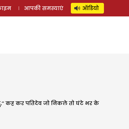
⚲
स्टोरी
लॉग इन
SUBSCRIBE
्राइम
आपकी समस्याएं
ऑडियो
हूं,’’ कह कर पतिदेव जो निकले तो घंटे भर के