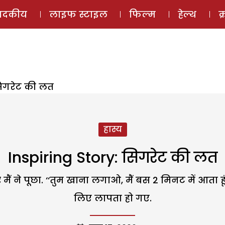
ई-मैगज़ीन
ऑडियो 
पादकीय
लाइफ स्टाइल
फिल्म
हेल्थ
क
सिगरेट की लत
हास्य
Inspiring Story: सिगरेट की लत
र मैं ने पूछा. ‘‘तुम खाना लगाओ, मैं बस 2 मिनट में आता 
लिए लापता हो गए.