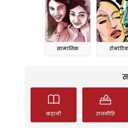
सामाजिक
रोमांटि
स
कहानी
राजनीति