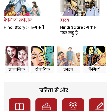
फैमिली स्टोरीज
हास्य
Hindi Story : जन्मपत्री
Hindi Satire : मकान
एक लड्डू है
सामाजिक
रोमांटिक
क्राइम
फॅमिली
सरिता से और