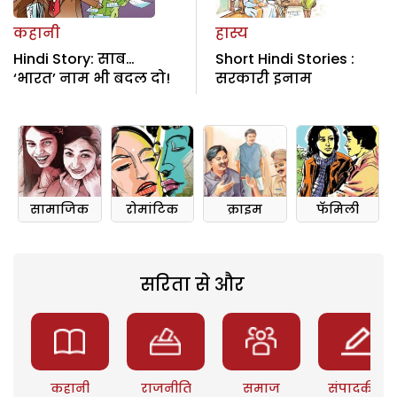
कहानी
हास्य
Hindi Story: साब…
Short Hindi Stories :
‘भारत’ नाम भी बदल दो!
सरकारी इनाम
सामाजिक
रोमांटिक
क्राइम
फॅमिली
सरिता से और
कहानी
राजनीति
समाज
संपादकीय