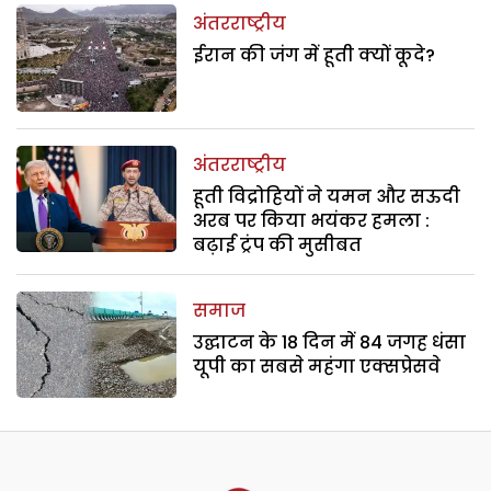
अंतरराष्ट्रीय
ईरान की जंग में हूती क्यों कूदे?
अंतरराष्ट्रीय
हूती विद्रोहियों ने यमन और सऊदी
अरब पर किया भयंकर हमला :
बढ़ाई ट्रंप की मुसीबत
समाज
उद्घाटन के 18 दिन में 84 जगह धंसा
यूपी का सबसे महंगा एक्सप्रेसवे