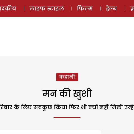
ई-मैगज़ीन
ऑडियो 
पादकीय
लाइफ स्टाइल
फिल्म
हेल्थ
क
कहानी
मन की खुशी
िवार के लिए सबकुछ किया फिर भी क्यों नहीं मिली उन्हे