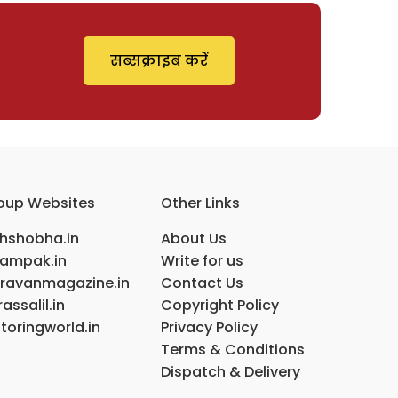
सब्सक्राइब करें
oup Websites
Other Links
ihshobha.in
About Us
ampak.in
Write for us
ravanmagazine.in
Contact Us
assalil.in
Copyright Policy
toringworld.in
Privacy Policy
Terms & Conditions
Dispatch & Delivery