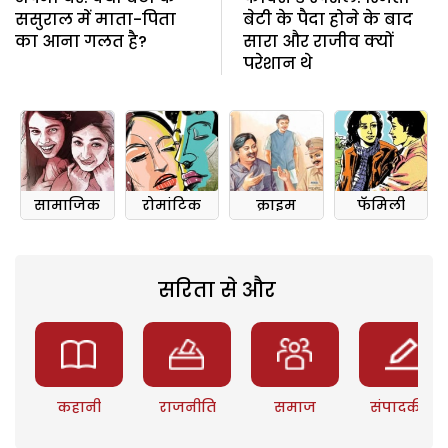
ससुराल में माता-पिता
बेटी के पैदा होने के बाद
का आना गलत है?
सारा और राजीव क्यों
परेशान थे
सामाजिक
रोमांटिक
क्राइम
फॅमिली
सरिता से और
कहानी
राजनीति
समाज
संपादकीय