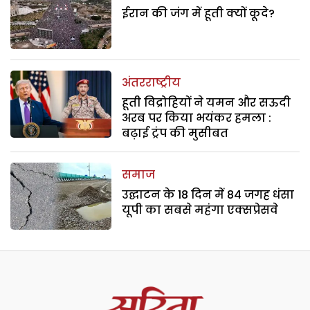
ईरान की जंग में हूती क्यों कूदे?
अंतरराष्ट्रीय
हूती विद्रोहियों ने यमन और सऊदी
अरब पर किया भयंकर हमला :
बढ़ाई ट्रंप की मुसीबत
समाज
उद्घाटन के 18 दिन में 84 जगह धंसा
यूपी का सबसे महंगा एक्सप्रेसवे