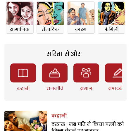
सामाजिक
रोमांटिक
क्राइम
फॅमिली
सरिता से और
कहानी
राजनीति
समाज
संपादकीय
कहानी
दलाल : जब पति ने किया पत्नी को
जिस्म बेचने पर मजबूर