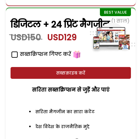
(1 साल)
डिजिटल + 24 प्रिंट मैगजीन
USD150
USD129
सब्सक्रिप्शन गिफ्ट करें
सब्सक्राइब करें
सरिता सब्सक्रिप्शन से जुड़ेें और पाएं
सरिता मैगजीन का सारा कंटेंट
देश विदेश के राजनैतिक मुद्दे