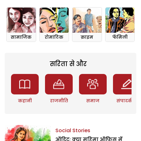
सामाजिक
रोमांटिक
क्राइम
फॅमिली
सरिता से और
कहानी
राजनीति
समाज
संपादकीय
Social Stories
ऑडिट: क्या महिमा ऑफिस में