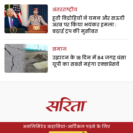
अंतरराष्ट्रीय
हूती विद्रोहियों ने यमन और सऊदी
अरब पर किया भयंकर हमला :
बढ़ाई ट्रंप की मुसीबत
समाज
उद्घाटन के 18 दिन में 84 जगह धंसा
यूपी का सबसे महंगा एक्सप्रेसवे
अनलिमिटेड कहानियां-आर्टिकल पढ़ने के लिए