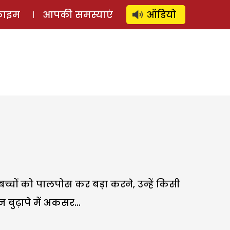
⚲
स्टोरी
लॉग इन
SUBSCRIBE
्राइम
आपकी समस्याएं
ऑडियो
. बच्चों को पालपोस कर बड़ा करने, उन्हें किसी
बुढ़ापे में अकसर...