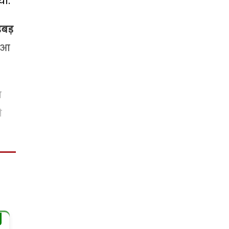
या.
बड़
े आ
प
ो