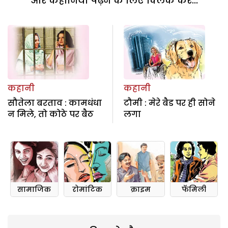
और कहानियां पढ़ने के लिए क्लिक करें...
कहानी
कहानी
सौतेला बरताव : कामधंधा
टौमी : मेरे बैड पर ही सोने
न मिले, तो कोठे पर बैठ
लगा
सामाजिक
रोमांटिक
क्राइम
फॅमिली