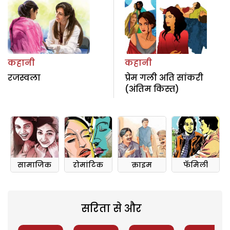
कहानी
कहानी
रजस्वला
प्रेम गली अति सांकरी
(अंतिम किस्त)
सामाजिक
रोमांटिक
क्राइम
फॅमिली
सरिता से और