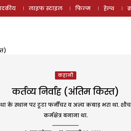
ई-मैगज़ीन
ऑडियो 
पादकीय
लाइफ स्टाइल
फिल्म
हेल्थ
क
्त)
कहानी
कर्तव्य निर्वाह (अंतिम किस्त)
िधा के स्थान पर टूटा फर्नीचर व अन्य कबाड़ भरा था. शौ
कर्मक्षेत्र बनाना था.