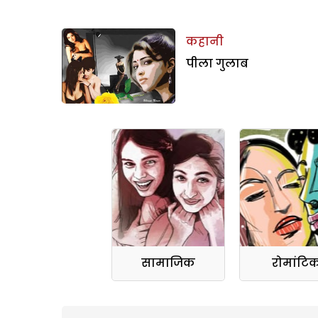
कहानी
पीला गुलाब
सामाजिक
रोमांटि