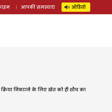
⚲
स्टोरी
लॉग इन
SUBSCRIBE
्राइम
आपकी समस्याएं
ऑडियो
च क्रिया निबटाने के लिए खेत को ही शौच का