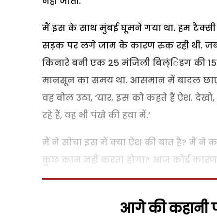
नहीं जाती.
मैं इस के साथ मुंबई घूमने गया था. हम टैक्सी म
सड़क पर लगे जाम के कारण रुक रही थी. जब 
किनारे बनी एक 25 मंजिली बिल्ंिडग की 15
मानसून का समय था. आसमान में बादल छाए थ
वह बोल उठा, ‘यार, इस को कहते हैं ऐश. देखो
रहे हैं, वह भी पंखे की हवा में.’
मैं ने सोचा इस में क्या ऐश की बात है? मैं ने
कुछ काम नहीं करता होगा? आज कोई कारण ह
आगे की कहानी पढ