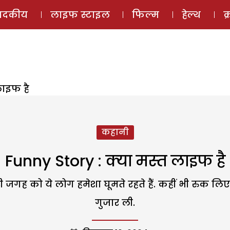
ई-मैगज़ीन
ऑडियो 
पादकीय
लाइफ स्टाइल
फिल्म
हेल्थ
क
लाइफ है
कहानी
Funny Story : क्‍या मस्‍त लाइफ है
री जगह को ये लोग हमेशा घूमते रहते हैं. कहीं भी रुक ल
गुजार ली.