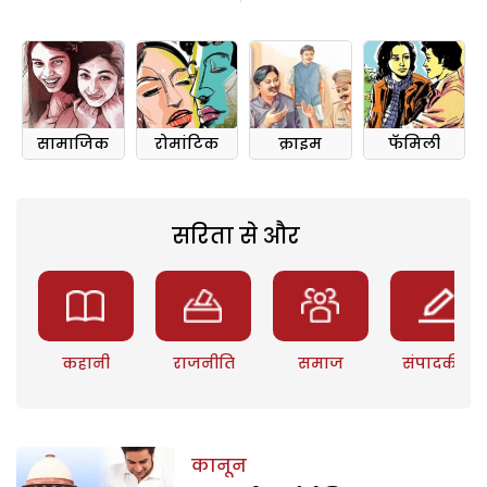
सामाजिक
रोमांटिक
क्राइम
फॅमिली
सरिता से और
कहानी
राजनीति
समाज
संपादकीय
कानून