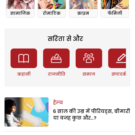
सामाजिक
रोमांटिक
क्राइम
फॅमिली
सरिता से और
कहानी
राजनीति
समाज
संपादकीय
हेल्थ
6 साल की उम्र में पीरियड्स, बीमारी
या वजह कुछ और…?