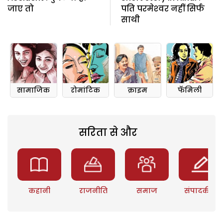
जाए तो
पति परमेश्‍वर नहीं सिर्फ
साथी
सामाजिक
रोमांटिक
क्राइम
फॅमिली
सरिता से और
कहानी
राजनीति
समाज
संपादकीय