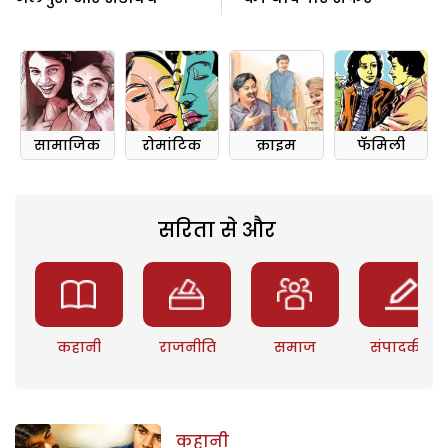
सामाजिक
रोमांटिक
क्राइम
फॅमिली
सरिता से और
कहानी
राजनीति
समाज
संपादकीय
कहानी