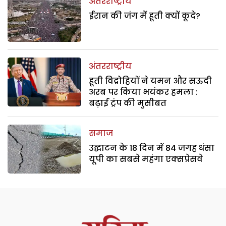
अंतरराष्ट्रीय
ईरान की जंग में हूती क्यों कूदे?
अंतरराष्ट्रीय
हूती विद्रोहियों ने यमन और सऊदी
अरब पर किया भयंकर हमला :
बढ़ाई ट्रंप की मुसीबत
समाज
उद्घाटन के 18 दिन में 84 जगह धंसा
यूपी का सबसे महंगा एक्सप्रेसवे