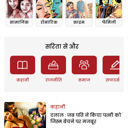
सामाजिक
रोमांटिक
क्राइम
फॅमिली
सरिता से और
कहानी
राजनीति
समाज
संपादकीय
कहानी
दलाल : जब पति ने किया पत्नी को
जिस्म बेचने पर मजबूर