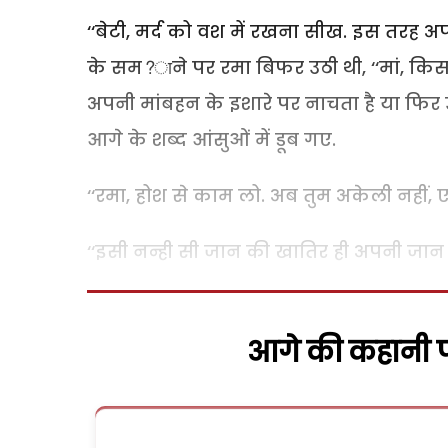
‘‘बेटी, मर्द को वश में रखना सीख. इस तरह अप
के सम?ाने पर रमा बिफर उठी थी, ‘‘मां, किस
अपनी मांबहन के इशारे पर नाचता है या फिर उस
आगे के शब्द आंसुओं में डूब गए.
‘‘रमा, होश से काम लो. अब तुम अकेली नहीं, एक 
‘‘इसी नन्ही सी जान की खातिर ही अपनी जान नही
आगे की कहानी पढ