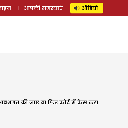
⚲
स्टोरी
लॉग इन
SUBSCRIBE
्राइम
आपकी समस्याएं
ऑडियो
 आवभगत की जाए या फिर कोर्ट में केस लड़ा