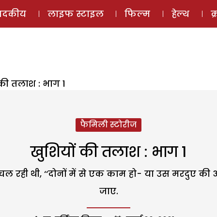
ई-मैगज़ीन
ऑडियो 
पादकीय
लाइफ स्टाइल
फिल्म
हेल्थ
क
 की तलाश : भाग 1
फैमिली स्टोरीज
खुशियों की तलाश : भाग 1
चल रही थी, ‘‘दोनों में से एक काम हो- या उस मरदुए की
जाए.