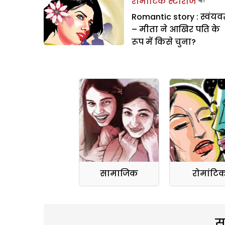
रोमांटिक स्टोरीज
Romantic story : स्वंयव
– मीता ने आखिर पति के
रूप में किसे चुना?
सामाजिक
रोमांटि
स