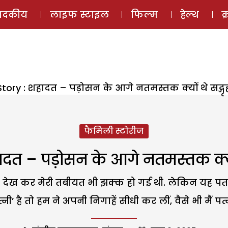
ई-मैगज़ीन
ऑडियो 
पादकीय
लाइफ स्टाइल
फिल्म
हेल्थ
क
tory : शहादत – पड़ोसन के आगे नतमस्तक क्यों थे सद्गृह
फैमिली स्टोरीज
दत – पड़ोसन के आगे नतमस्तक क्यों थ
ो देख कर मेरी तबीयत भी झक्क हो गई थी. लेकिन यह पत
ी’ है तो हम ने अपनी निगाहें सीधी कर लीं, वैसे भी मैं पत्नीव