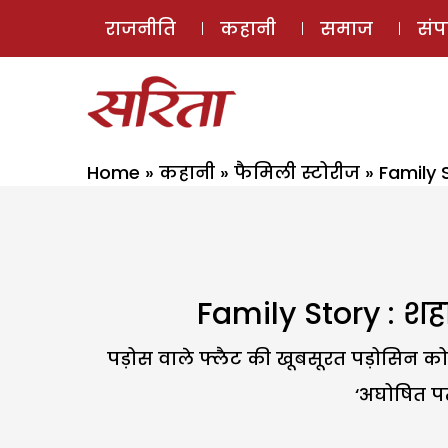
राजनीति
कहानी
समाज
सं
Home
»
कहानी
»
फैमिली स्टोरीज
»
Family S
Family Story : शहा
पड़ोस वाले फ्लैट की खूबसूरत पड़ोसिन क
‘अघोषित पत्न