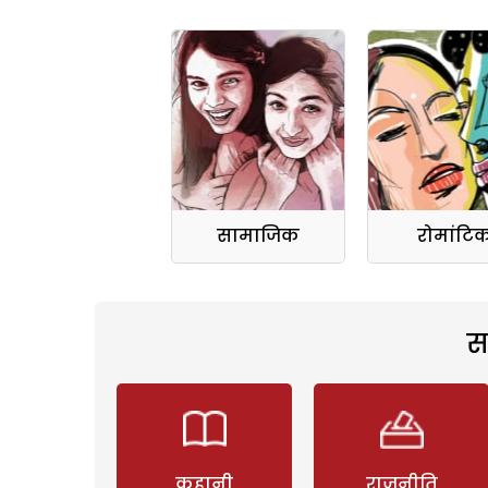
सामाजिक
रोमांटि
स
कहानी
राजनीति