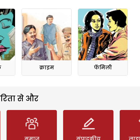
क
क्राइम
फॅमिली
रिता से और
समाज
संपादकीय
लाइ