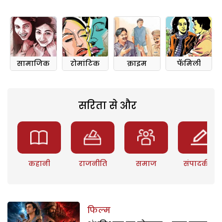
सामाजिक
रोमांटिक
क्राइम
फॅमिली
सरिता से और
कहानी
राजनीति
समाज
संपादकीय
फिल्म