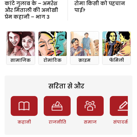
कांटे गुलाब के – अमरेश
रोमा किसी को पहचान
और मिताली की अनोखी
पाई?
प्रेम कहानी – भाग 3
सामाजिक
रोमांटिक
क्राइम
फॅमिली
सरिता से और
कहानी
राजनीति
समाज
संपादकीय