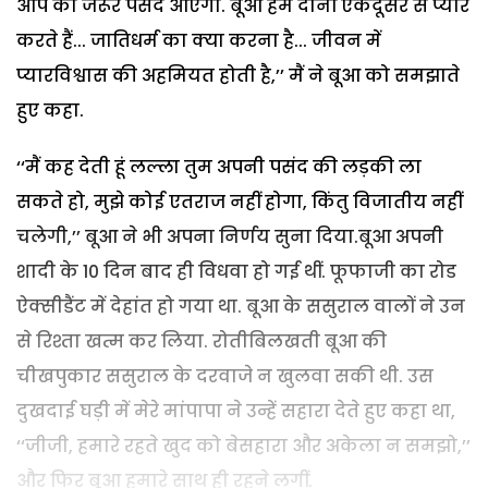
आप को जरूर पसंद आएगी. बूआ हम दोनों एकदूसरे से प्यार
करते हैं... जातिधर्म का क्या करना है... जीवन में
प्यारविश्वास की अहमियत होती है,’’ मैं ने बूआ को समझाते
हुए कहा.
‘‘मैं कह देती हूं लल्ला तुम अपनी पसंद की लड़की ला
सकते हो, मुझे कोई एतराज नहीं होगा, किंतु विजातीय नहीं
चलेगी,’’ बूआ ने भी अपना निर्णय सुना दिया.बूआ अपनी
शादी के 10 दिन बाद ही विधवा हो गई थीं. फूफाजी का रोड
ऐक्सीडैंट में देहांत हो गया था. बूआ के ससुराल वालों ने उन
से रिश्ता खत्म कर लिया. रोतीबिलखती बूआ की
चीखपुकार ससुराल के दरवाजे न खुलवा सकी थी. उस
दुखदाई घड़ी में मेरे मांपापा ने उन्हें सहारा देते हुए कहा था,
‘‘जीजी, हमारे रहते खुद को बेसहारा और अकेला न समझो,’’
और फिर बूआ हमारे साथ ही रहने लगीं.