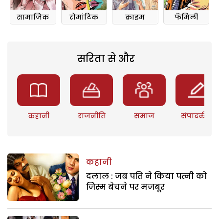
सामाजिक
रोमांटिक
क्राइम
फॅमिली
सरिता से और
कहानी
राजनीति
समाज
संपादकीय
कहानी
दलाल : जब पति ने किया पत्नी को
जिस्म बेचने पर मजबूर