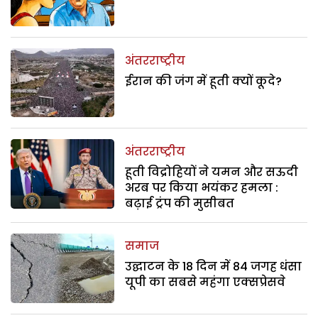
अंतरराष्ट्रीय
ईरान की जंग में हूती क्यों कूदे?
अंतरराष्ट्रीय
हूती विद्रोहियों ने यमन और सऊदी
अरब पर किया भयंकर हमला :
बढ़ाई ट्रंप की मुसीबत
समाज
उद्घाटन के 18 दिन में 84 जगह धंसा
यूपी का सबसे महंगा एक्सप्रेसवे