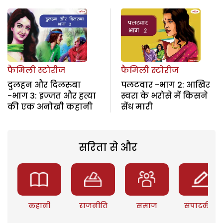
फैमिली स्टोरीज
फैमिली स्टोरीज
दुलहन और दिलरुबा
पलटवार -भाग 2: आखिर
-भाग 3: इज्जत और हत्या
स्वरा के भरोसे में किसने
की एक अनोखी कहानी
सेंध मारी
सरिता से और
कहानी
राजनीति
समाज
संपादकीय