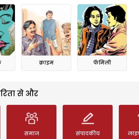
क
क्राइम
फॅमिली
रिता से और
समाज
संपादकीय
लाइ