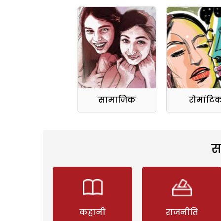
सामाजिक
रोमांटि
स
कहानी
राजनीति