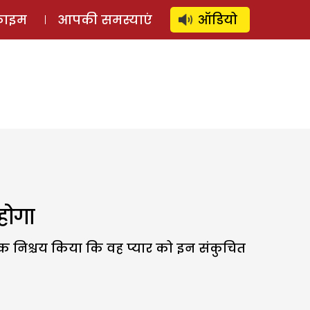
⚲
स्टोरी
लॉग इन
SUBSCRIBE
्राइम
आपकी समस्याएं
ऑडियो
होगा
एक निश्चय किया कि वह प्यार को इन संकुचित