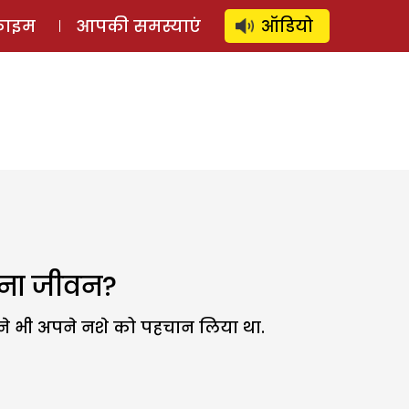
⚲
स्टोरी
लॉग इन
SUBSCRIBE
्राइम
आपकी समस्याएं
ऑडियो
अपना जीवन?
ने भी अपने नशे को पहचान लिया था.