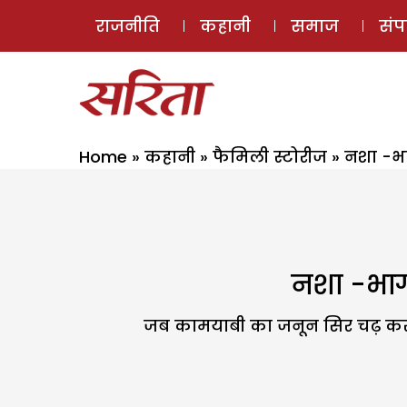
राजनीति
कहानी
समाज
सं
Home
»
कहानी
»
फैमिली स्टोरीज
»
नशा -भा
नशा -भाग 
जब कामयाबी का जनून सिर चढ़ कर ब