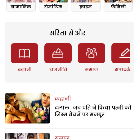
सामाजिक
रोमांटिक
क्राइम
फॅमिली
सरिता से और
कहानी
राजनीति
समाज
संपादकीय
कहानी
दलाल : जब पति ने किया पत्नी को
जिस्म बेचने पर मजबूर
समाज