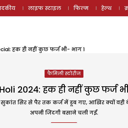
ई-मैगज़ीन
ऑडियो 
पादकीय
लाइफ स्टाइल
फिल्म
हेल्थ
क
cial: हक ही नहीं कुछ फर्ज भी- भाग 1
फैमिली स्टोरीज
Holi 2024: हक ही नहीं कुछ फर्ज भ
ुकांत सिर से पैर तक कर्ज में डूब गए, आखिर क्यों वही बे
अपनी जिंदगी बसाने चली गईं.