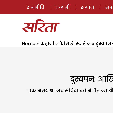
राजनीति
कहानी
समाज
सं
Home
»
कहानी
»
फैमिली स्टोरीज
»
दुस्वपन
दुस्वपन: आखि
एक समय था जब संविधा को संगीत का शौक