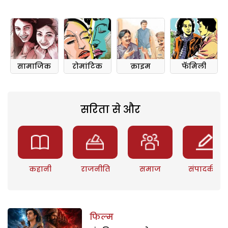
सामाजिक
रोमांटिक
क्राइम
फॅमिली
सरिता से और
कहानी
राजनीति
समाज
संपादकीय
फिल्म